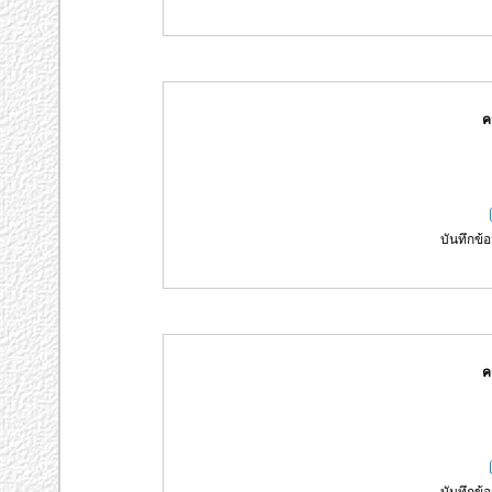
ค
บันทึกข้อ
ค