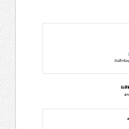
บันทึกข้อม
แสด
ถา
ค