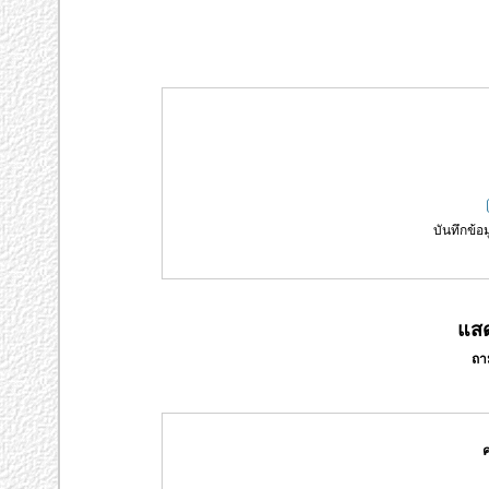
บันทึกข้อม
แสด
ถา
ค