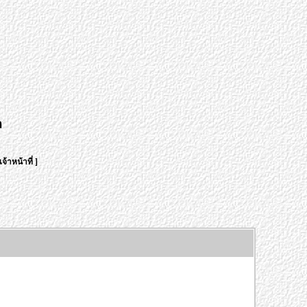
า
จ้าหน้าที่
]