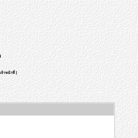
า
จ้าหน้าที่
]