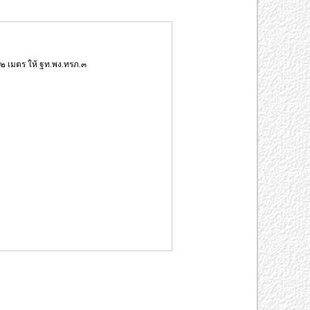
๒ เมตร ให้ ฐท.พง.ทรภ.๓