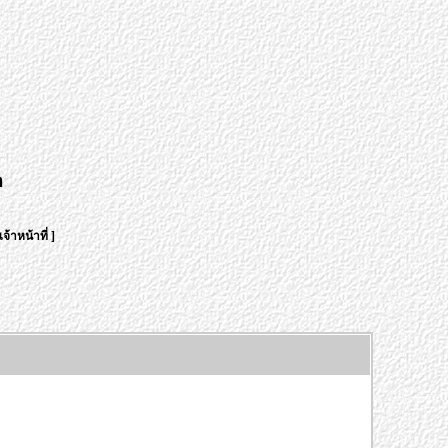
า
จ้าหน้าที่
]