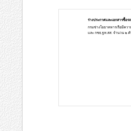
ร่างประกาศและเอกสารซื้อรถ
กรมช่างโยธาทหารเรือมีความ
และ กชธ.ฐท.สส. จำนวน ๒ ค