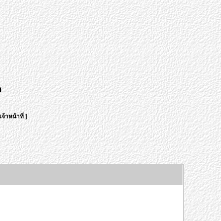
า
จ้าหน้าที่
]