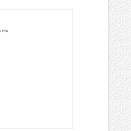
๓ งาน