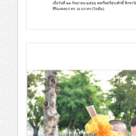
เมื่อวันที่ ๒๑ กันยายน ๒๕๖๖ พลเรือตรีสุระศักดิ์ สิงข
สิริมงคลแก่ ทร. ณ บก.ทร.(วังเดิม)