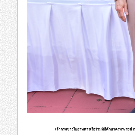
เจ้ากรมช่างโยธาทหารเรือร่วมพิธีตักบาตรพระสงฆ์ เพื