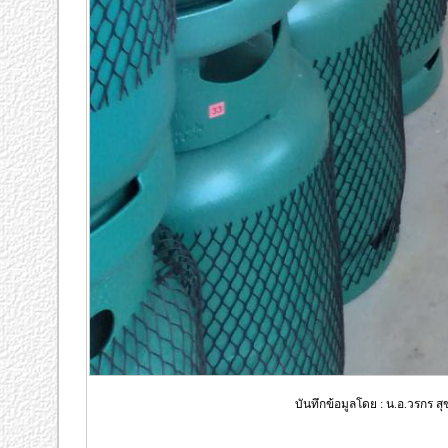
บันทึกข้อมูลโดย : น.อ.วรกร ส