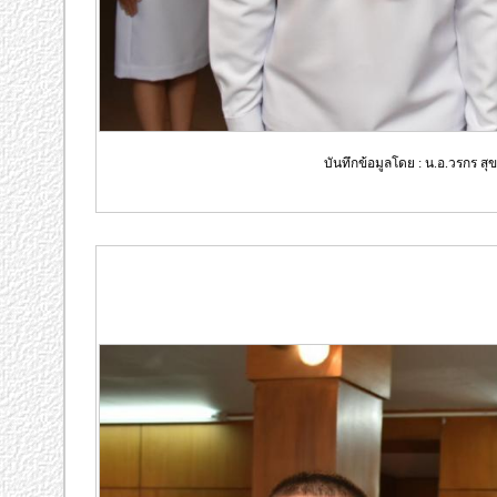
บันทึกข้อมูลโดย : น.อ.วรกร สุ