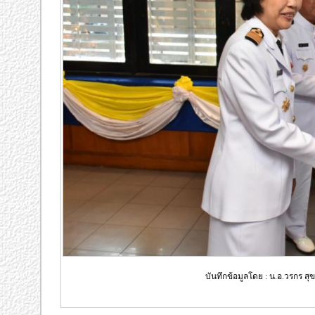
บันทึกข้อมูลโดย : น.อ.วรกร สุ