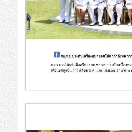
ชย.ทร. ประดับเครื่องหมายยศให้แก่กำลังพล วาร
พล.ร.ต.อภินันท์ เพ็งศรีทอง จก.ชย.ทร. ประดับเครื่
เลื่อนยศสูงขึ้น วาระเดือน มี.ค. และ เม.ย.๖๒ จำนวน 