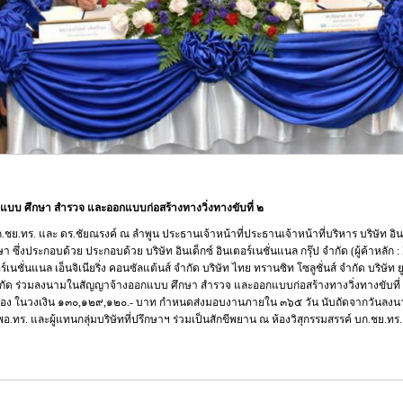
แบบ ศึกษา สำรวจ และออกแบบก่อสร้างทางวิ่งทางขับที่ ๒
ก.ชย.ทร. และ ดร.ชัยณรงค์ ณ ลำพูน ประธานเจ้าหน้าที่ประธานเจ้าหน้าที่บริหาร บริษัท อินเด
กษา ซึ่งประกอบด้วย ประกอบด้วย บริษัท อินเด็กซ์ อินเตอร์เนชั่นแนล กรุ๊ป จำกัด (ผู้ค้าหลัก 
ร์เนชั่นแนล เอ็นจิเนียริ่ง คอนซัลแต้นส์ จำกัด บริษัท ไทย ทรานซิท โซลูชั่นส์ จำกัด บริษัท
์ จำกัด ร่วมลงนามในสัญญาจ้างออกแบบ ศึกษา สำรวจ และออกแบบก่อสร้างทางวิ่งทางขับ
ยอง ในวงเงิน ๑๓๐,๑๒๙,๑๒๐.- บาท กำหนดส่งมอบงานภายใน ๓๖๕ วัน นับถัดจากวันลงนา
.ทร. และผู้แทนกลุ่มบริษัทที่ปรึกษาฯ ร่วมเป็นสักขีพยาน ณ ห้องวิสุกรรมสรรค์ บก.ชย.ทร.