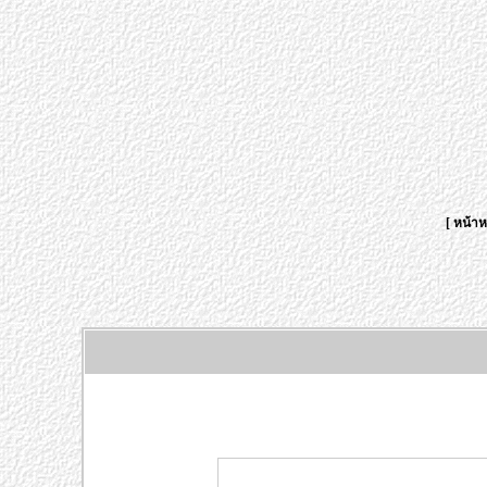
[
หน้าห