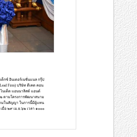
็กซ์ อินเตอร์เนชั่นแนล กรุ๊ป
: Lead Firm) บริษัท ดีเคด คอน
 ยูไนเต็ด แอนนาลิสต์ แอนด์
ที่ ๒ ตามโครงการพัฒนาสนาม
มในสัญญา ในการนี้มีผู้แทน
 เมื่อ ๒๙ เม.ย.๖๒ เวลา ๑๐๐๐