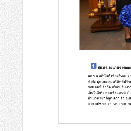
ชย.ทร. ลงนามจ้างออก
พล.ร.ต.อภินันท์ เพ็งศรีทอง จ
จำกัด ผู้แทนกลุ่มบริษัทที่ปรึ
ซัลแตนท์ จำกัด บริษัท อินเตอ
เอ็นจิเนียริ่ง คอนซัลแตนท
บินนานาชาติอู่ตะเภา จว.ระ
จาก สปช.ทร. กบ.ทร. กทภ. กพอ