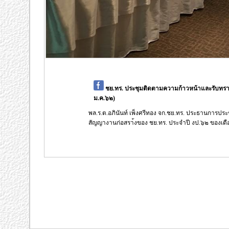
ชย.ทร. ประชุมติดตามความก้าวหน้าและรับทรา
ม.ค.๖๒)
พล.ร.ต.อภินันท์ เพ็งศรีทอง จก.ชย.ทร. ประธานการป
สัญญางานก่อสรา้งของ ชย.ทร. ประจำปี งป.๖๒ ของเดื