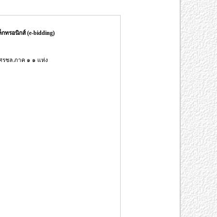
ทรอนิกส์ (e-bidding)
ศรชล.ภาค ๑ ๑ แห่ง