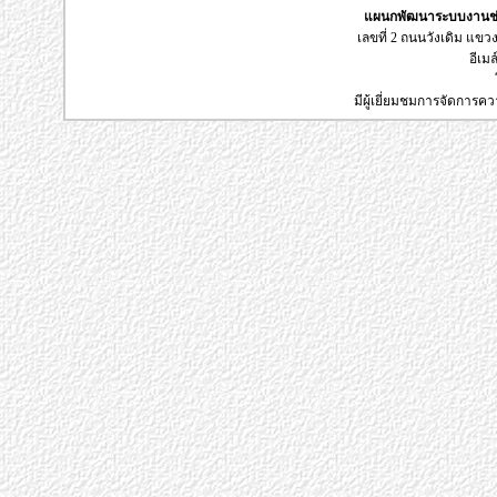
แผนกพัฒนาระบบงานช่า
เลขที่ 2 ถนนวังเดิม แข
อีเมล
มีผู้เยี่ยมชมการจัดการค