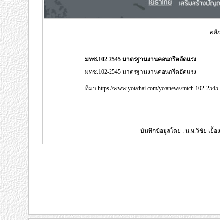
คลิก
มทช.102-2545 มาตรฐานงานคอนกรีตอัดแรง
มทช.102-2545 มาตรฐานงานคอนกรีตอัดแรง
ที่มา https://www.yotathai.com/yotanews/mtch-102-2545
บันทึกข้อมูลโดย : น.ท.วิชัย เยื้