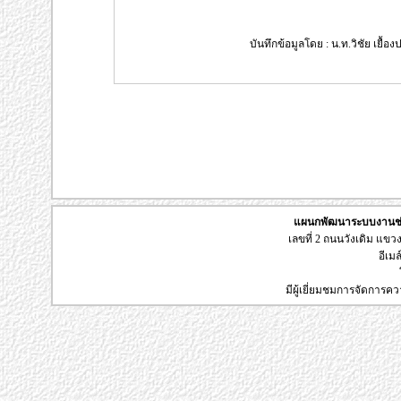
บันทึกข้อมูลโดย : น.ท.วิชัย เยื้อ
แผนกพัฒนาระบบงานช่า
เลขที่ 2 ถนนวังเดิม แข
อีเมล
มีผู้เยี่ยมชมการจัดการค