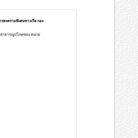
รสงครามพิเศษทางเรือ กอง
บบสาธารณูปโภคของ หน่วย