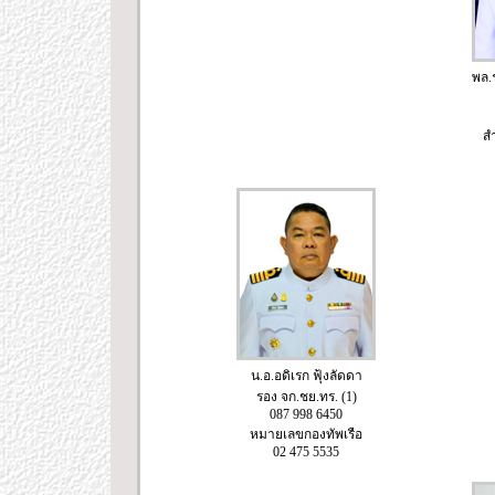
พล.
ส
น.อ.อดิเรก ฟุ้งลัดดา
รอง จก.ชย.ทร. (1)
087 998 6450
หมายเลขกองทัพเรือ
02 475 5535