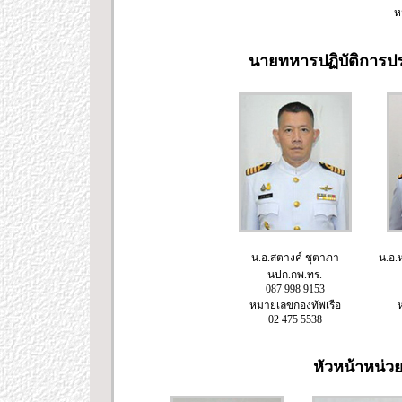
ห
นายทหารปฏิบัติการป
น.อ.สตางค์ ชุตาภา
น.อ.ห
นปก.กพ.ทร.
087 998 9153
หมายเลขกองทัพเรือ
02 475 5538
หัวหน้าหน่ว