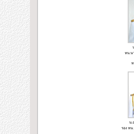
หน.น
ห
น.
รอง หน